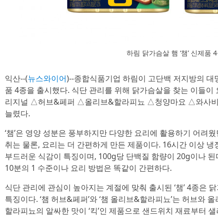
하림 닭가슴살 햄 ‘챔’ 신제품 
익산--(
뉴스와이어
)--종합식품기업 하림이 고단백 저지방의 대명
품 4종을 출시했다. 식단 관리를 위해 닭가슴살을 찾는 이들이
리지널 △허브&페퍼 △올리브&할라피뇨 △청양마요 △와사비
늘렸다.
‘챔’은 영양 성분은 풍부하지만 다양한 요리에 활용하기 어려웠
취는 물론, 요리는 더 간편하게 만든 제품이다. 16시간 이상 
부드러운 식감이 특징이며, 100g당 단백질 함량이 20g이나 된다
10분의 1 수준이나 요리 방법은 똑같이 간편하다.
식단 관리에 관심이 높아지는 계절에 맞춰 출시된 ‘챔’ 4종은
특징이다. ‘챔 허브&페퍼’와 ‘챔 올리브&할라피뇨’는 허브와 
할라피뇨의 알싸한 맛이 ‘킥’인 제품으로 샌드위치 재료부터 샐러