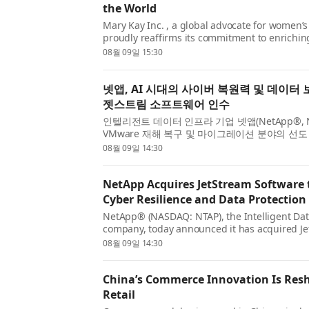
the World
Mary Kay Inc. , a global advocate for women
proudly reaffirms its commitment to enrichin
worldwide through its signature Pink Chang
08월 09일 15:30
- a multi-faceted global initiative that blend
givi...
넷앱, AI 시대의 사이버 복원력 및 데이터
젯스트림 소프트웨어 인수
인텔리전트 데이터 인프라 기업 넷앱(NetApp®, NA
VMware 재해 복구 및 마이그레이션 분야의 선
프트웨어(JetStream Software)를 인수했다고
08월 09일 14:30
은 핵심 애플리케이션 다수에 계속 VMware를 활용
NetApp Acquires JetStream Software
Cyber Resilience and Data Protection 
NetApp® (NASDAQ: NTAP), the Intelligent Dat
company, today announced it has acquired Je
a leader in VMware disaster recovery and mig
08월 09일 14:30
customers continue to rely on VMware for man
cri...
China’s Commerce Innovation Is Res
Retail