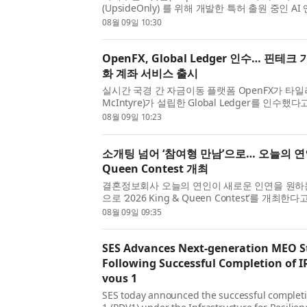
(UpsideOnly) 를 위해 개발한 특허 출원 중인 
(BayesShield) 버전 2의 백테스트 결과를 발
08월 09일 10:30
사용자가 글로벌 주식, 상품, 외환, 암호화폐 시장 
OpenFX, Global Ledger 인수… 핀테
화 계좌 서비스 출시
실시간 국경 간 자금이동 플랫폼 OpenFX가 타일러
McIntyre)가 설립한 Global Ledger를 인수
이어는 이전에 30만 개 이상의 기업 고객을 보유
08월 09일 10:23
달러 이상으로 평가된 디지털은행(네오뱅크) Novo를
소개팅 넘어 ‘참여형 만남’으로… 오늘의 연인, 
Queen Contest 개최
결혼정보회사 오늘의 연인이 새로운 인연을 원하
으로 ‘2026 King & Queen Contest’를 개최
는 기존의 프로필 중심 1:1 소개팅과 결혼정보회
08월 09일 09:35
나아가 참가자가 자신의 개성과 매력을 표현하고 새
SES Advances Next-generation MEO S
Following Successful Completion of I
vous 1
SES today announced the successful complet