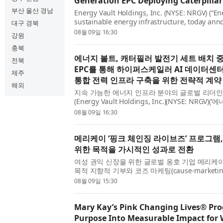
Generation EPC Deploying Caterpilla
부산 울산 경남
Energy Vault Holdings, Inc. (NYSE: NRGV) (“Ene
sustainable energy infrastructure, today anno
대구 경북
commercial agreement under which Energy Vau
08월 09일 16:30
강원
systems ...
충북
에너지 볼트, 캐터필러 발전기 세트 배치 
전북
EPC를 통해 하이퍼스케일러 AI 데이터센터를
제주
통합 전력 인프라 구축을 위한 전략적 계약
해외
지속 가능한 에너지 인프라 분야의 글로벌 리더인
(Energy Vault Holdings, Inc.)(NYSE: NRGV
이퍼스케일러 AI 데이터센터를 위한 총 1.25기가
08월 09일 16:30
합 전력 인프라 초기 배치를 지원하기 위해 배터리 
메리케이 ‘핑크 체인징 라이브즈’ 프로그램,
위한 목적을 가시적인 성과로 전환
여성 권익 신장을 위한 글로벌 옹호 기업 메리케이(Mar
목적 지향적 기부와 코즈 마케팅(cause-market
회 전반에 의미 있고 측정 가능한 영향력을 창출
08월 09일 15:30
이니셔티브인 시그니처 핑크 체인징 라이브즈(Pink C
Mary Kay’s Pink Changing Lives® Pr
Purpose Into Measurable Impact fo