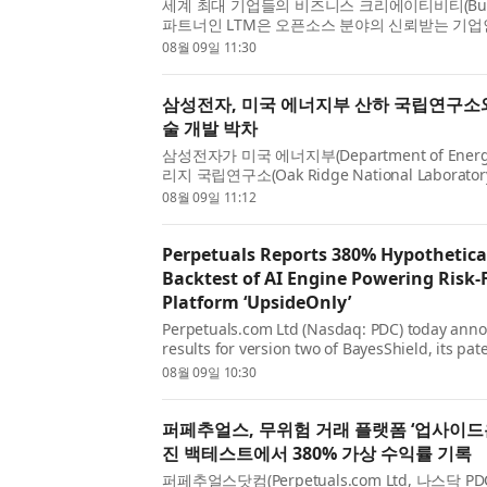
세계 최대 기업들의 비즈니스 크리에이티비티(Business
파트너인 LTM은 오픈소스 분야의 신뢰받는 기업
(Chainguard)와 전략적 협력을 맺고, LTM의 
08월 09일 11:30
험 보증 프레임워크인 LTM 블루버스 라이트로직(Bl
RightLogi...
삼성전자, 미국 에너지부 산하 국립연구소
술 개발 박차
삼성전자가 미국 에너지부(Department of Energ
리지 국립연구소(Oak Ridge National Laborato
차세대 난방 기술 개발에 박차를 가한다. 연구 과
08월 09일 11:12
기압축식 난방과 멀티 솔루션 개발(Cold Climate Va
Perpetuals Reports 380% Hypothetica
Backtest of AI Engine Powering Risk-
Platform ‘UpsideOnly’
Perpetuals.com Ltd (Nasdaq: PDC) today ann
results for version two of BayesShield, its pa
engine developed for UpsideOnly . UpsideOnly 
08월 09일 10:30
paper trading platform where users simulate
virtual mo...
퍼페추얼스, 무위험 거래 플랫폼 ‘업사이드온
진 백테스트에서 380% 가상 수익률 기록
퍼페추얼스닷컴(Perpetuals.com Ltd, 나스닥 