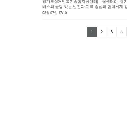
경기도장애인복지종합지원센터(누림센터)는 경
비스의 균형 있는 발전과 지역 중심의 협력체계 강
기도 북부 장애인복지서비스 발전 협의체’(이하 협
08월 07일 17:10
이번 제2기 협의체는 장애 당사자 위원의 참여를 
(current)
(current)
(curr
(
1
2
3
4