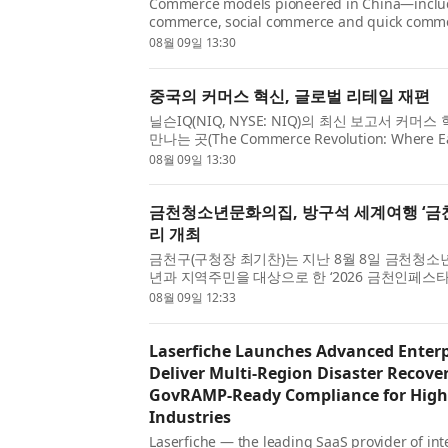
Commerce models pioneered in China—includ
commerce, social commerce and quick com
increasingly influencing how consumers disc
08월 09일 13:30
engage with brands around the world, accordi
report from NIQ (NYSE:NIQ), The C...
중국의 커머스 혁신, 글로벌 리테일 재편
닐슨IQ(NIQ, NYSE: NIQ)의 최신 보고서 커머
만나는 곳(The Commerce Revolution: Where Ea
따르면 라이브 커머스, 소셜 커머스, 퀵 커머스 
08월 09일 13:30
머스 모델이 전 세계 소비자들의 제품 발견, 쇼핑 및
금천청소년문화의집, 방구석 세계여행 ‘금
리 개최
금천구(구청장 최기찬)는 지난 8월 8일 금천청
년과 지역주민을 대상으로 한 ‘2026 금천인페스타 
세계여행은 처음이지?’를 성황리에 개최했다고 밝
08월 09일 12:33
청소년과 지역주민이 평소 접하기 어려운 다양한 세
Laserfiche Launches Advanced Enterpr
Deliver Multi-Region Disaster Recove
GovRAMP-Ready Compliance for High
Industries
Laserfiche — the leading SaaS provider of i