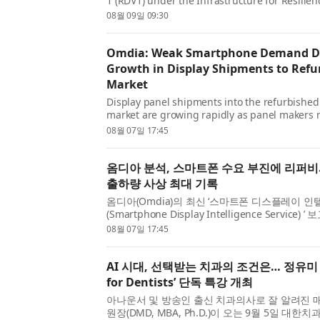
1 (RDV1) under the Infrastructure for Resilien
Interconnectivity and Security by Satellite (I
08월 09일 09:30
marking a key milestone in the programme’s
phase and reinf...
Omdia: Weak Smartphone Demand Dr
Growth in Display Shipments to Ref
Market
Display panel shipments into the refurbishe
market are growing rapidly as panel makers r
capacity away from slowing demand from s
08월 07일 17:45
manufacturers, according to Omdia’s latest 
Intelligence Service...
옴디아 분석, 스마트폰 수요 부진에 리퍼
출하량 사상 최대 기록
옴디아(Omdia)의 최신 ‘스마트폰 디스플레이 
(Smartphone Display Intelligence Servic
제조업체들이 스마트폰 제조사의 수요 둔화에 따
08월 07일 17:45
리퍼비시 스마트폰 시장으로 돌리면서 관련 디스플레
AI 시대, 선택받는 치과의 조건은… 정유미 원
for Dentists’ 단독 특강 개최
아나운서 및 방송인 출신 치과의사로 잘 알려진
원장(DMD, MBA, Ph.D.)이 오는 9월 5일 대