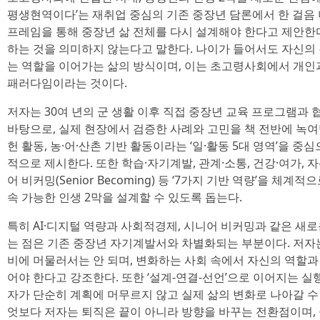
평생현역이다’는 재취업 중심의 기존 중장년 담론에서 한 걸음 
프레임을 통해 중장년 삶 전체를 다시 설계해야 한다고 제안한
하는 것을 의미하지 않는다고 말한다. 나이가 들어서도 자신의
는 역할을 이어가는 삶의 방식이며, 이는 초고령사회에서 개인
패러다임이라는 것이다.
저자는 30여 년의 군 생활 이후 직접 중장년 교육 프로그램과
바탕으로, 실제 현장에서 검증한 사례와 고민을 책 전반에 녹여냈
헌 활동, 농·어·산촌 기반 활동이라는 ‘일·활동 5대 영역’을 
적으로 제시한다. 또한 학습·자기계발, 관계·소통, 건강·여가, 자산
어 비커밍(Senior Becoming) 등 ‘7가지 기반 역량’을 체
속 가능한 인생 2막을 설계할 수 있도록 돕는다.
특히 AI·디지털 역량과 사회적경제, 시니어 비커밍과 같은 새
는 점은 기존 중장년 자기계발서와 차별화되는 부분이다. 저자는
비에 머물러서는 안 되며, 변화하는 사회 속에서 자신의 역할
어야 한다고 강조한다. 또한 ‘설계-연결-선언’으로 이어지는 실
자가 단순히 계획에 머무르지 않고 실제 삶의 변화로 나아갈 수
엇보다 저자는 퇴직은 끝이 아니라 방향을 바꾸는 전환점이며,