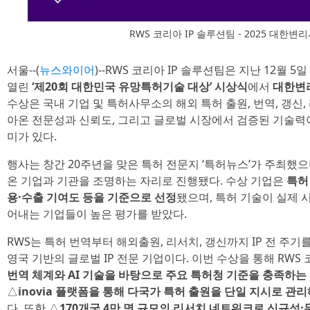
RWS 코리아 IP 솔루션팀 - 2025 대한
서울--(
뉴스와이어
)--RWS 코리아 IP 솔루션팀은 지난 12월
열린
‘제20회 대한민국 유망특허기술 대상’ 시상식
에서
대한변
수상은 국내 기업 및 특허사무소의 해외 특허 출원, 번역, 갱신,
아온 전문성과 신뢰도, 그리고 글로벌 시장에서 검증된 기술력
미가 있다.
행사는 창간 20주년을 맞은 특허 전문지 ‘특허뉴스’가 주최했으
온 기업과 기관을 조명하는 자리로 진행됐다. 수상 기업은
특허
용·수출 기여도 등을 기준으로 선정
됐으며, 특허 기술이 실제 
어내는 기업들이 높은 평가를 받았다.
RWS는 특허 번역부터 해외출원, 리서치, 갱신까지 IP 전 주
영국 기반의 글로벌 IP 전문 기업이다. 이번 수상을 통해 RWS 
번역 체계와 AI 기술을 바탕으로 주요 특허청 기준을 충족하는
△
inovia 플랫폼을 통해 다국가 특허 출원을 단일 지시로 관
다. 또한 △
170개국 4만 명 규모의 리서치 네트워크로 신규성·