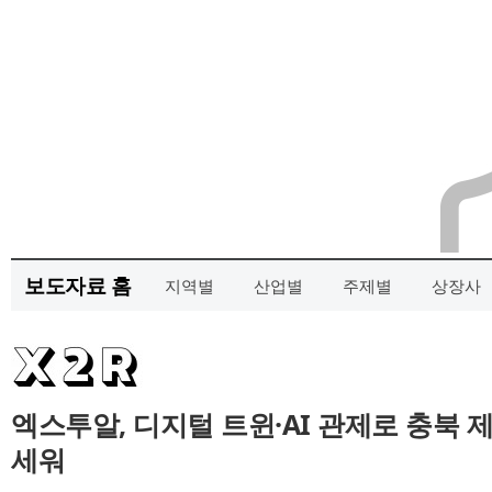
보도자료 홈
지역별
산업별
주제별
상장사
엑스투알, 디지털 트윈·AI 관제로 충북 
세워