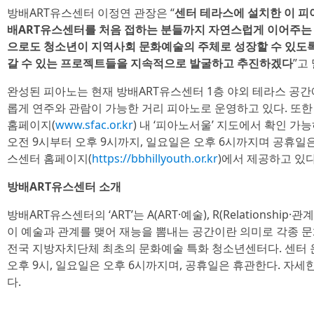
방배ART유스센터 이정연 관장은 “
센터 테라스에 설치한 이 피
배ART유스센터를 처음 접하는 분들까지 자연스럽게 이어주는
으로도 청소년이 지역사회 문화예술의 주체로 성장할 수 있도록
갈 수 있는 프로젝트들을 지속적으로 발굴하고 추진하겠다
”고
완성된 피아노는 현재 방배ART유스센터 1층 야외 테라스 공간
롭게 연주와 관람이 가능한 거리 피아노로 운영하고 있다. 또
홈페이지(
www.sfac.or.kr
) 내 ‘피아노서울’ 지도에서 확인 가
오전 9시부터 오후 9시까지, 일요일은 오후 6시까지며 공휴일은
스센터 홈페이지(
https://bbhillyouth.or.kr
)에서 제공하고 있다
방배ART유스센터 소개
방배ART유스센터의 ‘ART’는 A(ART·예술), R(Relationship·관
이 예술과 관계를 맺어 재능을 뽐내는 공간이란 의미로 각종 
전국 지방자치단체 최초의 문화예술 특화 청소년센터다. 센터 
오후 9시, 일요일은 오후 6시까지며, 공휴일은 휴관한다. 자세
다.