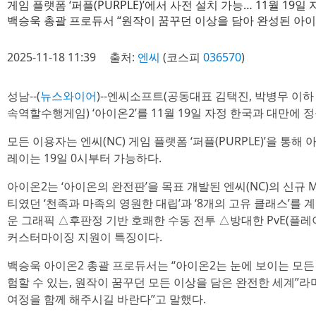
게임 플랫폼 ‘퍼플(PURPLE)’에서 사전 설치 가능… 11월 19
백승욱 총괄 프로듀서 “원작이 꿈꾸던 이상을 담아 완성된 아이
2025-11-18 11:39
출처:
엔씨
(코스피
036570
)
성남--(
뉴스와이어
)--엔씨소프트(공동대표 김택진, 박병무 이하 
속역할수행게임) ‘아이온2’를 11월 19일 자정 한국과 대만에 
모든 이용자는 엔씨(NC) 게임 플랫폼 ‘퍼플(PURPLE)’을 통해
레이는 19일 0시부터 가능하다.
아이온2는 ‘아이온의 완전판’을 목표 개발된 엔씨(NC)의 신규
티였던 ‘천족과 마족의 영원한 대립’과 ‘8개의 고유 클래스’를 
운 그래픽 △후판정 기반 호쾌한 수동 전투 △방대한 PvE(플레
커스터마이징 지원이 특징이다.
백승욱 아이온2 총괄 프로듀서는 “아이온2는 눈에 보이는 모든 
험할 수 있는, 원작이 꿈꾸던 모든 이상을 담은 완전한 세계”라
여정을 함께 해주시길 바란다”고 말했다.