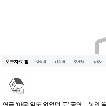
보도자료 홈
지역별
산업별
주제별
상장사
연극 ‘아무 일도 없었던 듯’ 공연… 농인