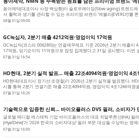
동아제약, NMN 등 주목받는 원료를 담은 프리미엄 브랜드 ‘에
동아제약(대표이사 사장 백상환)이 슬로우에이징(Slow-aging) 트렌드에
서 활력과 생기를 관리할 수 있는 프리미엄 브랜드 ‘에블리(EVERLY)’를 
뷰티 시장에서는 나이에 구애받지 않고 생기 있는 라이프스타일을 추구하는
08월 01일 09:00
GC녹십자, 2분기 매출 4212억원·영업이익 17억원
GC녹십자(코스피 006280)는 연결재무제표 기준 2026년 2분기 매출이 
17억원, 당기순이익 11억원으로 잠정 집계됐다고 31일 공시했다. 이번
빙의 연결 자회사 제외 효과와 함께 계절성 고마진 품목의 매출 인식이 하
07월 31일 16:54
HD현대, 2분기 실적 발표… 매출 22조4094억원·영업이익 4조
HD현대(대표이사 정기선·조영철)가 2026년 2분기 실적을 발표했다. HD현
시를 통해 2분기 연결기준 매출 22조4094억원, 영업이익 4조1246억
다. 전년 동기 대비 매출은 30.2%, 영업이익은 262.2% 증가한 수치다. 조선
07월 31일 16:26
기술력으로 입증한 신뢰… 바이오플러스 DVS 필러, 소비자가
글로벌 메디컬 에스테틱 기업 바이오플러스의 대표 히알루론산(HA) 필러
(HyalDew)’가 ‘2026 한국의 소비자대상’ 필러 부문 대상을 수상하는 
이 직접 선택한 이번 수상은 단순한 브랜드 인지도를 넘어 독보적인 기술력
07월 31일 16:00