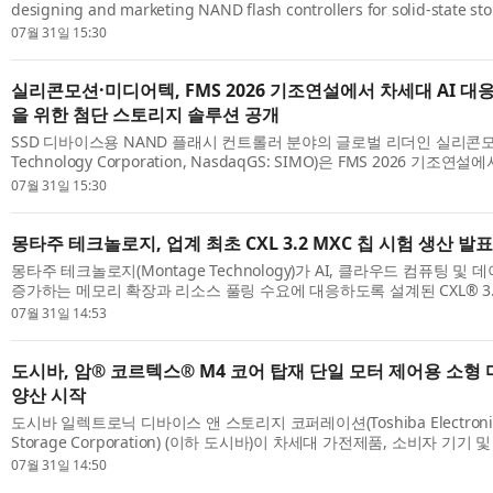
designing and marketing NAND flash controllers for solid-state sto
today announced that MediaTek will join Silicon Motion on stage d
07월 31일 15:30
keynote ...
실리콘모션·미디어텍, FMS 2026 기조연설에서 차세대 AI 
을 위한 첨단 스토리지 솔루션 공개
SSD 디바이스용 NAND 플래시 컨트롤러 분야의 글로벌 리더인 실리콘모션(Si
Technology Corporation, NasdaqGS: SIMO)은 FMS 2026 기
디어텍(MediaTek)과 함께 AI 대응형 자동차 플랫폼의 발전을 위한 양사
07월 31일 15:30
개...
몽타주 테크놀로지, 업계 최초 CXL 3.2 MXC 칩 시험 생산 발표
몽타주 테크놀로지(Montage Technology)가 AI, 클라우드 컴퓨팅 
증가하는 메모리 확장과 리소스 풀링 수요에 대응하도록 설계된 CXL® 3
컨트롤러(MXC) 칩의 업계 최초 시험 생산을 발표했다. CXL 기술을 활용한 M
07월 31일 14:53
도시바, 암® 코르텍스® M4 코어 탑재 단일 모터 제어용 소
양산 시작
도시바 일렉트로닉 디바이스 앤 스토리지 코퍼레이션(Toshiba Electronic 
Storage Corporation) (이하 도시바)이 차세대 가전제품, 소비자 기기
부동 소수점 유닛(FPU)이 내장된 소형 마이크로콘트롤러인 암® 코르텍스®-M
07월 31일 14:50