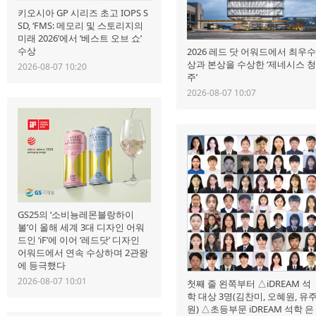
키오시아 GP 시리즈 초고 IOPS S
SD, ‘FMS: 메모리 및 스토리지의
미래 2026’에서 ‘베스트 오브 쇼’
수상
2026 레드 닷 어워드에서 최우
상과 본상을 수상한 ‘제네시스 
2026-08-07 10:20
주’
2026-08-07 10:07
GS25의 ‘소비뇽레몬블랑하이
볼’이 올해 세계 3대 디자인 어워
드인 ‘iF’에 이어 ‘레드닷’ 디자인
어워드에서 연속 수상하며 2관왕
에 등극했다
2026-08-07 10:01
첫째 줄 왼쪽부터 △iDREAM 석
학 대상 3명(김찬미, 오혜원, 유
원) △초등부문 iDREAM 석학 은