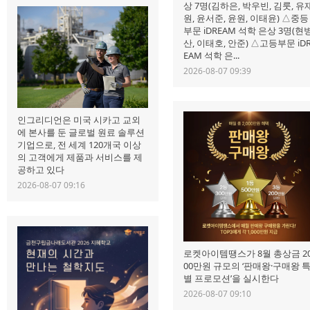
상 7명(김하은, 박우빈, 김룻, 유
원, 윤서준, 윤원, 이태윤) △중등
부문 iDREAM 석학 은상 3명(현
산, 이태호, 안준) △고등부문 iD
EAM 석학 은...
2026-08-07 09:39
인그리디언은 미국 시카고 교외
에 본사를 둔 글로벌 원료 솔루션
기업으로, 전 세계 120개국 이상
의 고객에게 제품과 서비스를 제
공하고 있다
2026-08-07 09:16
로켓아이템땡스가 8월 총상금 2
00만원 규모의 ‘판매왕·구매왕 
별 프로모션’을 실시한다
2026-08-07 09:10