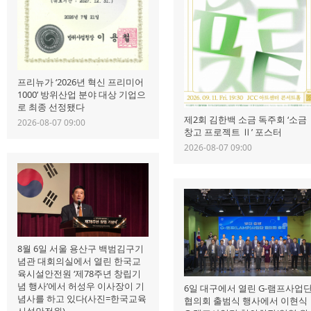
프리뉴가 ‘2026년 혁신 프리미어
1000’ 방위산업 분야 대상 기업으
로 최종 선정됐다
제2회 김한백 소금 독주회 ‘소금
2026-08-07 09:00
창고 프로젝트 Ⅱ’ 포스터
2026-08-07 09:00
8월 6일 서울 용산구 백범김구기
념관 대회의실에서 열린 한국교
육시설안전원 ‘제78주년 창립기
념 행사’에서 허성우 이사장이 기
6일 대구에서 열린 G-램프사업
념사를 하고 있다(사진=한국교육
협의회 출범식 행사에서 이현식